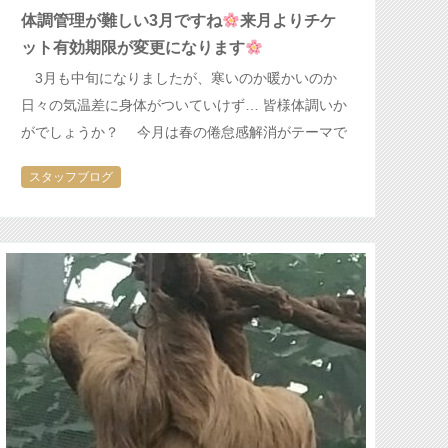
体調管理が難しい3月ですね
来月よりチケ
ット有効期限が変更になります
3月も中旬になりましたが、寒いのか暖かいのか
日々の気温差に身体がついていけず… 皆様体調いか
がでしょうか？ 今月は春の倦怠感解消がテーマで
す 何故か疲れが取れない、身体がだるい、眠い、イ
スタッフブログ
ライラする、そして花粉症が辛い…