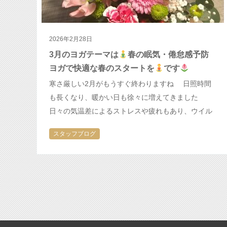
2026年2月28日
3月のヨガテーマは
春の眠気・倦怠感予防
ヨガで快適な春のスタートを
です
寒さ厳しい2月がもうすぐ終わりますね 日照時間
も長くなり、暖かい日も徐々に増えてきました
日々の気温差によるストレスや疲れもあり、ウイル
ス性の風邪や胃腸炎の流行もなかなか収まりません
スタッフブログ
が、皆様体調いかがでしょうか？ …