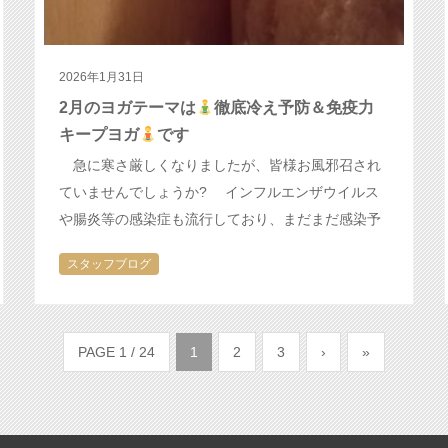
2026年1月31日
2月のヨガテーマは
徹底冷え予防＆免疫力
キープヨガ
です
急に寒さ厳しくなりましたが、皆様お風邪召され
ていませんでしょうか? インフルエンザウイルス
や腸炎等の感染症も流行しており、まだまだ感染予
防にも注意が必要な時期です ストレスを溜めず
スタッフブログ
に、身体を暖めてしっかり栄養と睡眠…
PAGE 1 / 24
1
2
3
›
»