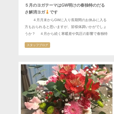
５月のヨガテーマはGW明けの春独特のだる
さ解消ヨガ
です
４月月末からGWに入り長期間のお休みに入る
方もおられると思いますが、皆様体調いかがでしょ
うか？ ４月から続く寒暖差や気圧の影響で春独特
の疲れが溜まってくるころかもしれませんね
今
スタッフブログ
月はその様な疲れをヨガで解消…