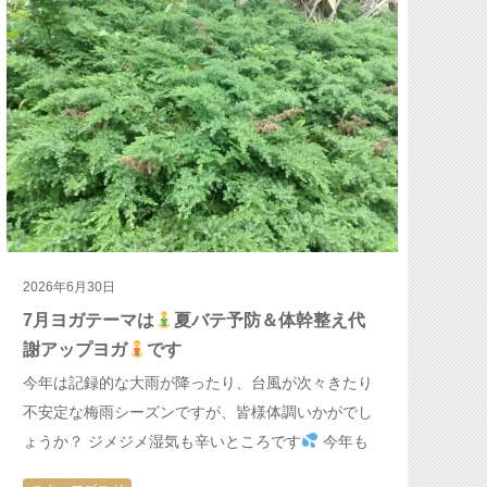
2026年6月30日
7月ヨガテーマは
夏バテ予防＆体幹整え代
謝アップヨガ
です
今年は記録的な大雨が降ったり、台風が次々きたり
不安定な梅雨シーズンですが、皆様体調いかがでし
ょうか？ ジメジメ湿気も辛いところです
今年も
上半期が一瞬ですぎ、後半に入ってきました なんと