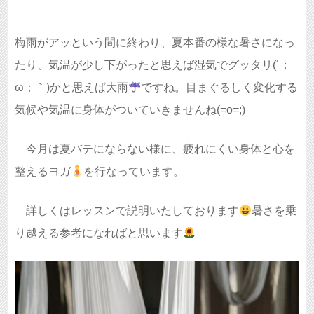
梅雨がアッという間に終わり、夏本番の様な暑さになっ
たり、気温が少し下がったと思えば湿気でグッタリ(´；
ω；｀)かと思えば大雨
ですね。目まぐるしく変化する
気候や気温に身体がついていきませんね(=o=;)
今月は夏バテにならない様に、疲れにくい身体と心を
整えるヨガ
を行なっています。
詳しくはレッスンで説明いたしております
暑さを乗
り越える参考になればと思います