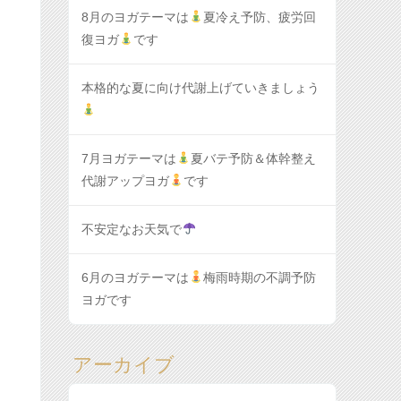
8月のヨガテーマは
夏冷え予防、疲労回
復ヨガ
です
本格的な夏に向け代謝上げていきましょう
7月ヨガテーマは
夏バテ予防＆体幹整え
代謝アップヨガ
です
不安定なお天気で
6月のヨガテーマは
梅雨時期の不調予防
ヨガです
アーカイブ