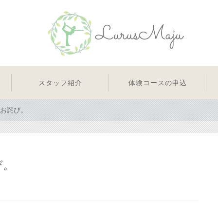
スタッフ紹介
体験コースの申込
お詫び。
び。