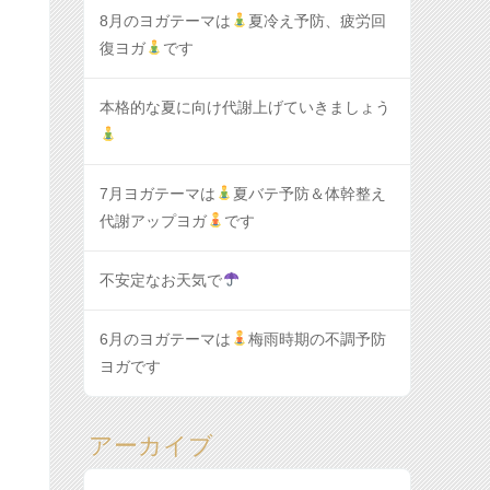
8月のヨガテーマは
夏冷え予防、疲労回
復ヨガ
です
本格的な夏に向け代謝上げていきましょう
7月ヨガテーマは
夏バテ予防＆体幹整え
代謝アップヨガ
です
不安定なお天気で
6月のヨガテーマは
梅雨時期の不調予防
ヨガです
アーカイブ