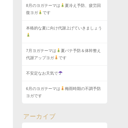
8月のヨガテーマは
夏冷え予防、疲労回
復ヨガ
です
本格的な夏に向け代謝上げていきましょう
7月ヨガテーマは
夏バテ予防＆体幹整え
代謝アップヨガ
です
不安定なお天気で
6月のヨガテーマは
梅雨時期の不調予防
ヨガです
アーカイブ